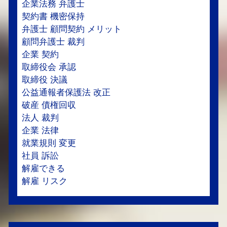
企業法務 弁護士
契約書 機密保持
弁護士 顧問契約 メリット
顧問弁護士 裁判
企業 契約
取締役会 承認
取締役 決議
公益通報者保護法 改正
破産 債権回収
法人 裁判
企業 法律
就業規則 変更
社員 訴訟
解雇できる
解雇 リスク