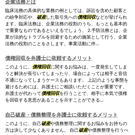
企業法務とは
臨床法務の具体的な業務の例としては、訴訟を含めた顧客と
の紛争対応や、
破産
した取引先への
債権回収
などが挙げられ
ます。臨床法務は、企業法務の役割のうち、もっとも基本的
で重要なものであるといえるでしょう。 2.予防法務とは、企
業が法的なトラブルを回避するための施策として行う、企業
法務の役割のことをさします。事業活動に伴...
債権回収を弁護士に依頼するメリット
このように、
債権回収
に関するお悩みは、一度発生してしま
うと解決が長引いてしまったり、場合によっては相手と音信
不通になってしまうケースもあります。 上記のような事態を
避けるためには、弁護士にご相談いただくことが重要です。
弁護士が代わって
債権回収
を行うことで、相手に本気で債権
を回収する意思があることを示すことができる...
自己破産・債務整理を弁護士に依頼するメリット
このように、自己
破産
や債務整理に関するお悩みをお持ちの
方は決して少なくありません。 自己
破産
や債務整理を行うべ