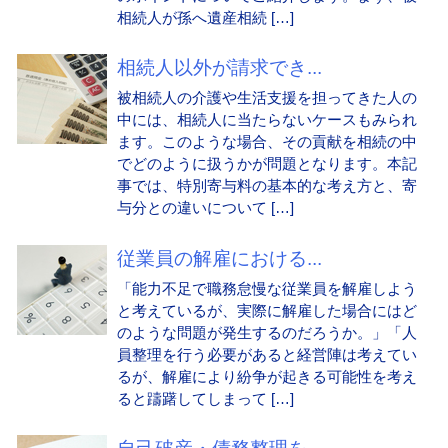
相続人が孫へ遺産相続 […]
相続人以外が請求でき...
被相続人の介護や生活支援を担ってきた人の
中には、相続人に当たらないケースもみられ
ます。このような場合、その貢献を相続の中
でどのように扱うかが問題となります。本記
事では、特別寄与料の基本的な考え方と、寄
与分との違いについて […]
従業員の解雇における...
「能力不足で職務怠慢な従業員を解雇しよう
と考えているが、実際に解雇した場合にはど
のような問題が発生するのだろうか。」「人
員整理を行う必要があると経営陣は考えてい
るが、解雇により紛争が起きる可能性を考え
ると躊躇してしまって […]