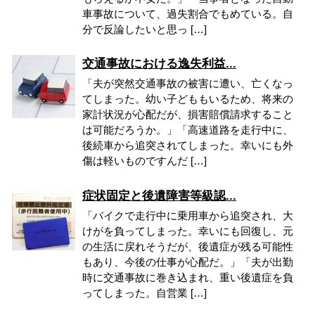
車事故について、過失割合でもめている。自
分で反論したいと思っ […]
交通事故における逸失利益...
「夫が突然交通事故の被害に遭い、亡くなっ
てしまった。幼い子どももいるため、将来の
家計状況が心配だが、損害賠償請求すること
は可能だろうか。」「高速道路を走行中に、
後続車から追突されてしまった。幸いにも外
傷は軽いものですんだ […]
症状固定と後遺障害等級認...
「バイクで走行中に乗用車から追突され、大
けがを負ってしまった。幸いにも回復し、元
の生活に戻れそうだが、後遺症が残る可能性
もあり、今後の仕事が心配だ。」「夫が出勤
時に交通事故に巻き込まれ、重い後遺症を負
ってしまった。自営業 […]