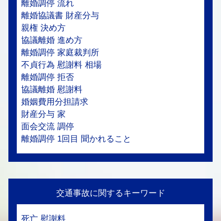
離婚調停 流れ
離婚協議書 財産分与
親権 決め方
協議離婚 進め方
離婚調停 家庭裁判所
不貞行為 慰謝料 相場
離婚調停 拒否
協議離婚 慰謝料
婚姻費用分担請求
財産分与 家
面会交流 調停
離婚調停 1回目 聞かれること
交通事故に関するキーワード
死亡 慰謝料