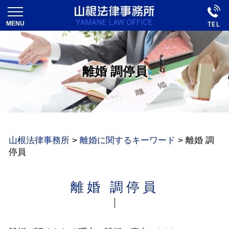
離婚 調停員
山根法律事務所
>
離婚に関するキーワード
>
離婚 調
停員
離婚 調停員