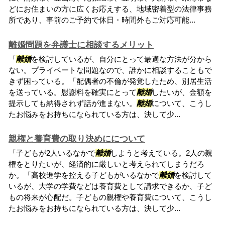
どにお住まいの方に広くお応えする、地域密着型の法律事務
所であり、事前のご予約で休日・時間外もご対応可能...
離婚問題を弁護士に相談するメリット
「
離婚
を検討しているが、自分にとって最適な方法が分から
ない。プライベートな問題なので、誰かに相談することもで
きず困っている。「配偶者の不倫が発覚したため、別居生活
を送っている。慰謝料を確実にとって
離婚
したいが、金額を
提示しても納得されず話が進まない。
離婚
について、こうし
たお悩みをお持ちになられている方は、決して少...
親権と養育費の取り決めにについて
「子どもが2人いるなかで
離婚
しようと考えている。2人の親
権をとりたいが、経済的に厳しいと考えられてしまうだろ
か。「高校進学を控える子どもがいるなかで
離婚
を検討して
いるが、大学の学費などは養育費として請求できるか、子ど
もの将来が心配だ。子どもの親権や養育費について、こうし
たお悩みをお持ちになられている方は、決して少...