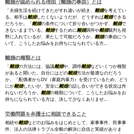
離婚が認められる理由（離婚の事由）とは
「夫婦生活を続けてきたがすれ違いが続き、
離婚
を考えてい
る。相手は
離婚
したくないようだが、どうすれば
離婚
できる
だろうか。「
離婚
の条件について折り合いがつかず、
離婚
で
きないままでいる。
離婚
するために
離婚
調停や
離婚
裁判も視
野に入れているが、果たして可能だろうか。
離婚
の事由につ
いて、こうしたお悩みをお持ちになられている方...
離婚の種類とは
「
離婚
の方法には、協議
離婚
や、調停
離婚
などいくつか種類
があると聞いた。自分にはどの
離婚
方法が最適なのだろう
か。「配偶者からDV（家庭内暴力）を受けているため、どう
にか
離婚
したいが、安全に
離婚
の話し合いができる状況は作
れないだろうか。
離婚
の種類について、こうしたお悩みをお
持ちになられている方は、決して少なくありませ...
労働問題を弁護士に相談できること
相続や
離婚
などのお悩みをはじめとして、家事事件、民事事
件、法人の法律トラブル全般の解決に自信と実績がありま