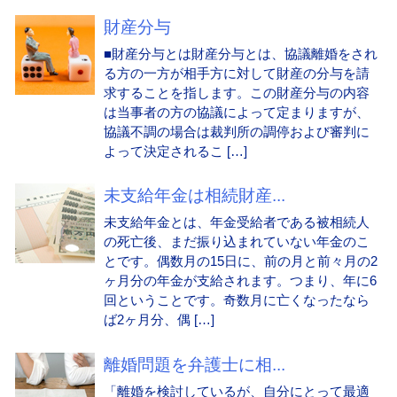
財産分与
■財産分与とは財産分与とは、協議離婚をされ
る方の一方が相手方に対して財産の分与を請
求することを指します。この財産分与の内容
は当事者の方の協議によって定まりますが、
協議不調の場合は裁判所の調停および審判に
よって決定されるこ […]
未支給年金は相続財産...
未支給年金とは、年金受給者である被相続人
の死亡後、まだ振り込まれていない年金のこ
とです。偶数月の15日に、前の月と前々月の2
ヶ月分の年金が支給されます。つまり、年に6
回ということです。奇数月に亡くなったなら
ば2ヶ月分、偶 […]
離婚問題を弁護士に相...
「離婚を検討しているが、自分にとって最適