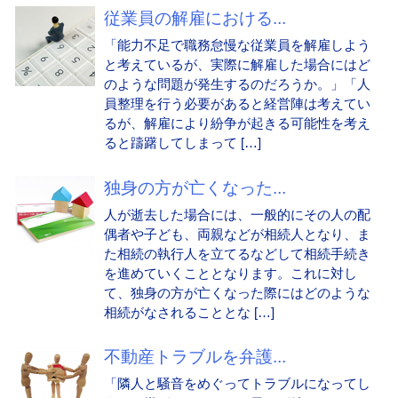
従業員の解雇における...
「能力不足で職務怠慢な従業員を解雇しよう
と考えているが、実際に解雇した場合にはど
のような問題が発生するのだろうか。」「人
員整理を行う必要があると経営陣は考えてい
るが、解雇により紛争が起きる可能性を考え
ると躊躇してしまって […]
独身の方が亡くなった...
人が逝去した場合には、一般的にその人の配
偶者や子ども、両親などが相続人となり、ま
た相続の執行人を立てるなどして相続手続き
を進めていくこととなります。これに対し
て、独身の方が亡くなった際にはどのような
相続がなされることとな […]
不動産トラブルを弁護...
「隣人と騒音をめぐってトラブルになってし