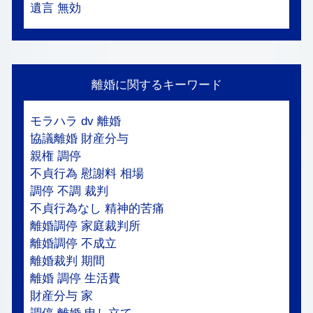
遺言 無効
離婚に関するキーワード
モラハラ dv 離婚
協議離婚 財産分与
親権 調停
不貞行為 慰謝料 相場
調停 不調 裁判
不貞行為なし 精神的苦痛
離婚調停 家庭裁判所
離婚調停 不成立
離婚裁判 期間
離婚 調停 生活費
財産分与 家