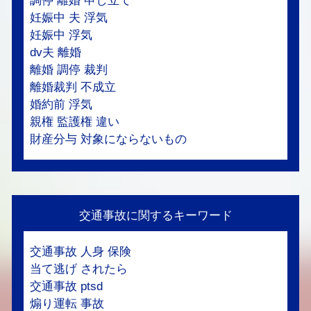
調停 離婚 申し立て
妊娠中 夫 浮気
妊娠中 浮気
dv夫 離婚
離婚 調停 裁判
離婚裁判 不成立
婚約前 浮気
親権 監護権 違い
財産分与 対象にならないもの
交通事故に関するキーワード
交通事故 人身 保険
当て逃げ されたら
交通事故 ptsd
煽り運転 事故