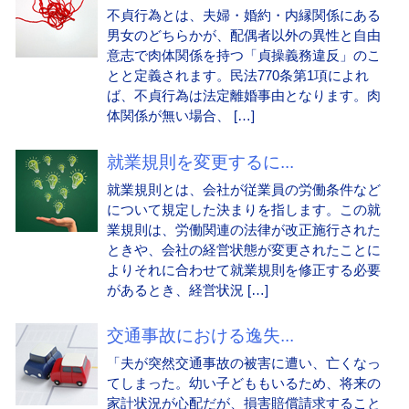
不貞行為とは、夫婦・婚約・内縁関係にある
男女のどちらかが、配偶者以外の異性と自由
意志で肉体関係を持つ「貞操義務違反」のこ
とと定義されます。民法770条第1項によれ
ば、不貞行為は法定離婚事由となります。肉
体関係が無い場合、 […]
就業規則を変更するに...
就業規則とは、会社が従業員の労働条件など
について規定した決まりを指します。この就
業規則は、労働関連の法律が改正施行された
ときや、会社の経営状態が変更されたことに
よりそれに合わせて就業規則を修正する必要
があるとき、経営状況 […]
交通事故における逸失...
「夫が突然交通事故の被害に遭い、亡くなっ
てしまった。幼い子どももいるため、将来の
家計状況が心配だが、損害賠償請求すること