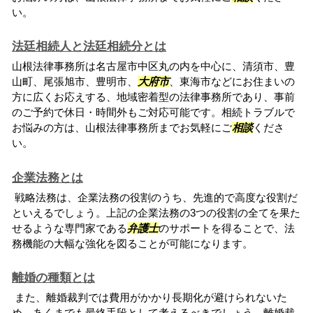
い。
法廷相続人と法廷相続分とは
山根法律事務所は名古屋市中区丸の内を中心に、清須市、豊
山町、尾張旭市、豊明市、
大府市
、東海市などにお住まいの
方に広くお応えする、地域密着型の法律事務所であり、事前
のご予約で休日・時間外もご対応可能です。相続トラブルで
お悩みの方は、山根法律事務所までお気軽にご
相談
くださ
い。
企業法務とは
戦略法務は、企業法務の役割のうち、先進的で高度な役割だ
といえるでしょう。上記の企業法務の3つの役割の全てを果た
せるような専門家である
弁護士
のサポートを得ることで、法
務機能の大幅な強化を図ることが可能になります。
離婚の種類とは
また、離婚裁判では費用がかかり長期化が避けられないた
め、あくまでも最終手段として考えるべきでしょう。離婚裁