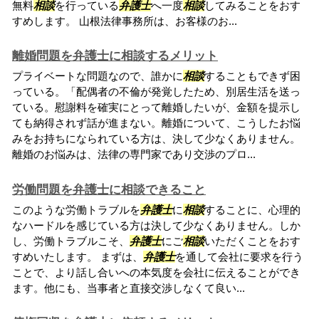
無料
相談
を行っている
弁護士
へ一度
相談
してみることをおす
すめします。 山根法律事務所は、お客様のお...
離婚問題を弁護士に相談するメリット
プライベートな問題なので、誰かに
相談
することもできず困
っている。「配偶者の不倫が発覚したため、別居生活を送っ
ている。慰謝料を確実にとって離婚したいが、金額を提示し
ても納得されず話が進まない。離婚について、こうしたお悩
みをお持ちになられている方は、決して少なくありません。
離婚のお悩みは、法律の専門家であり交渉のプロ...
労働問題を弁護士に相談できること
このような労働トラブルを
弁護士
に
相談
することに、心理的
なハードルを感じている方は決して少なくありません。しか
し、労働トラブルこそ、
弁護士
にご
相談
いただくことをおす
すめいたします。 まずは、
弁護士
を通して会社に要求を行う
ことで、より話し合いへの本気度を会社に伝えることができ
ます。他にも、当事者と直接交渉しなくて良い...