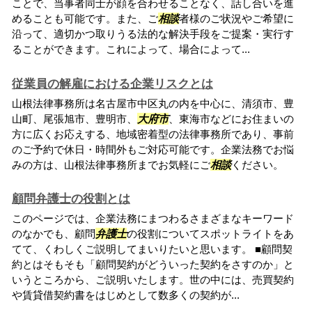
ことで、当事者同士が顔を合わせることなく、話し合いを進
めることも可能です。また、ご
相談
者様のご状況やご希望に
沿って、適切かつ取りうる法的な解決手段をご提案・実行す
ることができます。これによって、場合によって...
従業員の解雇における企業リスクとは
山根法律事務所は名古屋市中区丸の内を中心に、清須市、豊
山町、尾張旭市、豊明市、
大府市
、東海市などにお住まいの
方に広くお応えする、地域密着型の法律事務所であり、事前
のご予約で休日・時間外もご対応可能です。企業法務でお悩
みの方は、山根法律事務所までお気軽にご
相談
ください。
顧問弁護士の役割とは
このページでは、企業法務にまつわるさまざまなキーワード
のなかでも、顧問
弁護士
の役割についてスポットライトをあ
てて、くわしくご説明してまいりたいと思います。 ■顧問契
約とはそもそも「顧問契約がどういった契約をさすのか」と
いうところから、ご説明いたします。世の中には、売買契約
や賃貸借契約書をはじめとして数多くの契約が...