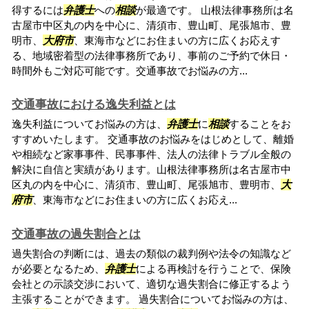
得するには
弁護士
への
相談
が最適です。 山根法律事務所は名
古屋市中区丸の内を中心に、清須市、豊山町、尾張旭市、豊
明市、
大府市
、東海市などにお住まいの方に広くお応えす
る、地域密着型の法律事務所であり、事前のご予約で休日・
時間外もご対応可能です。交通事故でお悩みの方...
交通事故における逸失利益とは
逸失利益についてお悩みの方は、
弁護士
に
相談
することをお
すすめいたします。 交通事故のお悩みをはじめとして、離婚
や相続など家事事件、民事事件、法人の法律トラブル全般の
解決に自信と実績があります。山根法律事務所は名古屋市中
区丸の内を中心に、清須市、豊山町、尾張旭市、豊明市、
大
府市
、東海市などにお住まいの方に広くお応え...
交通事故の過失割合とは
過失割合の判断には、過去の類似の裁判例や法令の知識など
が必要となるため、
弁護士
による再検討を行うことで、保険
会社との示談交渉において、適切な過失割合に修正するよう
主張することができます。 過失割合についてお悩みの方は、