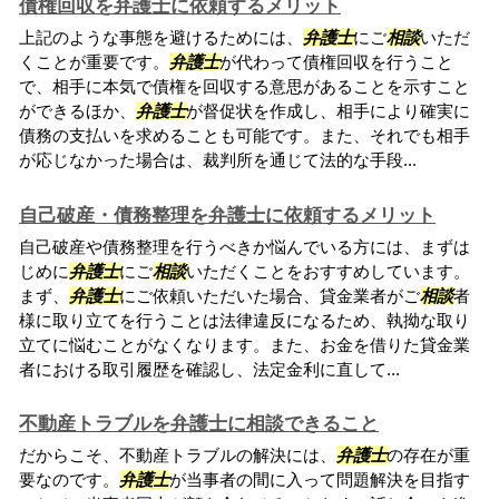
債権回収を弁護士に依頼するメリット
上記のような事態を避けるためには、
弁護士
にご
相談
いただ
くことが重要です。
弁護士
が代わって債権回収を行うこと
で、相手に本気で債権を回収する意思があることを示すこと
ができるほか、
弁護士
が督促状を作成し、相手により確実に
債務の支払いを求めることも可能です。また、それでも相手
が応じなかった場合は、裁判所を通じて法的な手段...
自己破産・債務整理を弁護士に依頼するメリット
自己破産や債務整理を行うべきか悩んでいる方には、まずは
じめに
弁護士
にご
相談
いただくことをおすすめしています。
まず、
弁護士
にご依頼いただいた場合、貸金業者がご
相談
者
様に取り立てを行うことは法律違反になるため、執拗な取り
立てに悩むことがなくなります。また、お金を借りた貸金業
者における取引履歴を確認し、法定金利に直して...
不動産トラブルを弁護士に相談できること
だからこそ、不動産トラブルの解決には、
弁護士
の存在が重
要なのです。
弁護士
が当事者の間に入って問題解決を目指す