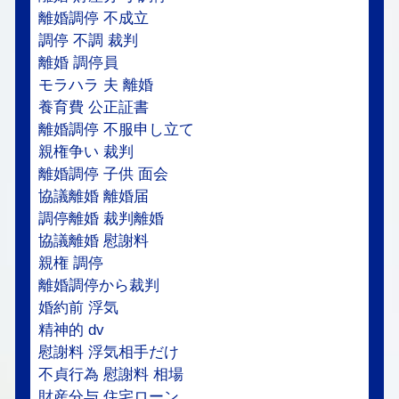
離婚調停 不成立
調停 不調 裁判
離婚 調停員
モラハラ 夫 離婚
養育費 公正証書
離婚調停 不服申し立て
親権争い 裁判
離婚調停 子供 面会
協議離婚 離婚届
調停離婚 裁判離婚
協議離婚 慰謝料
親権 調停
離婚調停から裁判
婚約前 浮気
精神的 dv
慰謝料 浮気相手だけ
不貞行為 慰謝料 相場
財産分与 住宅ローン