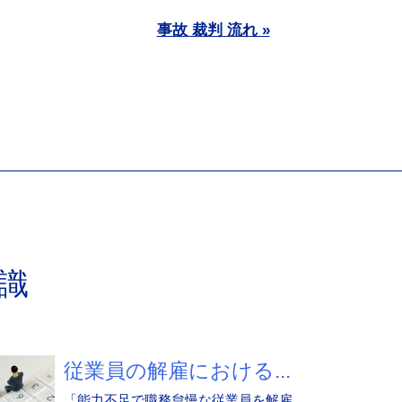
事故 裁判 流れ »
識
従業員の解雇における...
「能力不足で職務怠慢な従業員を解雇