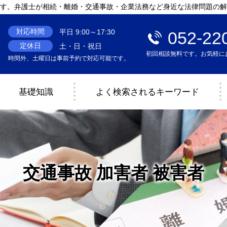
す。弁護士が相続・離婚・交通事故・企業法務など身近な法律問題の解
対応時間
平日 9:00～17:30
052-22
定休日
土・日・祝日
初回相談無料です。お気軽に
時間外、土曜日は事前予約で対応可能です。
基礎知識
よく検索されるキーワード
交通事故 加害者 被害者