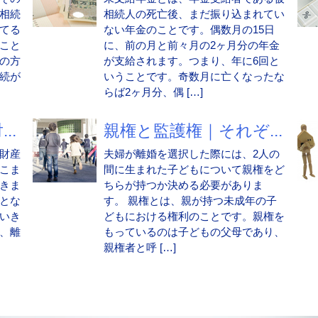
相続
相続人の死亡後、まだ振り込まれてい
てる
ない年金のことです。偶数月の15日
こと
に、前の月と前々月の2ヶ月分の年金
の方
が支給されます。つまり、年に6回と
続が
いうことです。奇数月に亡くなったな
らば2ヶ月分、偶 […]
..
親権と監護権｜それぞ...
財産
夫婦が離婚を選択した際には、2人の
こま
間に生まれた子どもについて親権をど
きま
ちらが持つか決める必要がありま
とな
す。 親権とは、親が持つ未成年の子
いき
どもにおける権利のことです。親権を
、離
もっているのは子どもの父母であり、
親権者と呼 […]