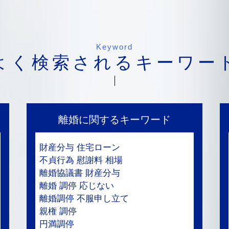
Keyword
よく検索されるキーワー
離婚に関するキーワード
財産分与 住宅ローン
不貞行為 慰謝料 相場
離婚協議書 財産分与
離婚 調停 応じない
離婚調停 不服申し立て
親権 調停
円満調停