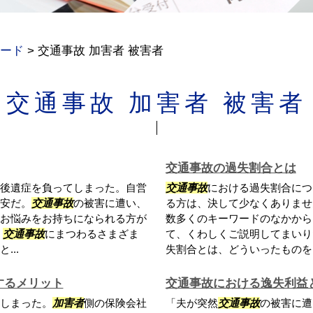
ード
>
交通事故 加害者 被害者
交通事故 加害者 被害者
交通事故の過失割合とは
後遺症を負ってしまった。自営
交通事故
における過失割合につ
安だ。
交通事故
の被害に遭い、
る方は、決して少なくありませ
お悩みをお持ちになられる方が
数多くのキーワードのなかから
、
交通事故
にまつわるさまざま
て、くわしくご説明してまいり
..
失割合とは、どういったものをさ
するメリット
交通事故における逸失利益
しまった。
加害者
側の保険会社
「夫が突然
交通事故
の被害に遭