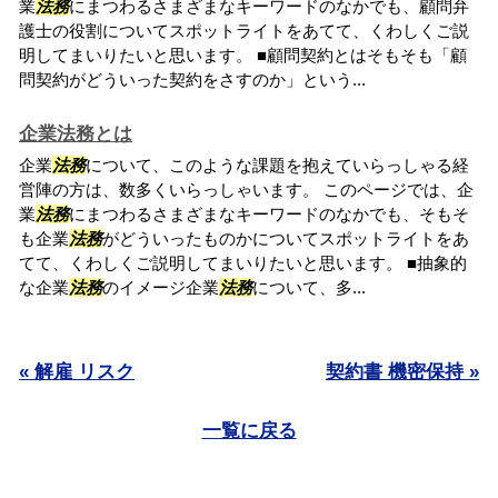
業
法務
にまつわるさまざまなキーワードのなかでも、顧問弁
護士の役割についてスポットライトをあてて、くわしくご説
明してまいりたいと思います。 ■顧問契約とはそもそも「顧
問契約がどういった契約をさすのか」という...
企業法務とは
企業
法務
について、このような課題を抱えていらっしゃる経
営陣の方は、数多くいらっしゃいます。 このページでは、企
業
法務
にまつわるさまざまなキーワードのなかでも、そもそ
も企業
法務
がどういったものかについてスポットライトをあ
てて、くわしくご説明してまいりたいと思います。 ■抽象的
な企業
法務
のイメージ企業
法務
について、多...
« 解雇 リスク
契約書 機密保持 »
一覧に戻る