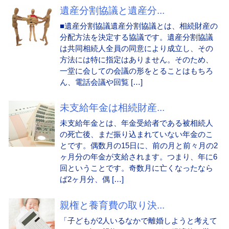
遺産分割協議と遺産分...
■遺産分割協議遺産分割協議とは、相続財産の
分配方法を決定する協議です。遺産分割協議
は共同相続人全員の同意により成立し、その
方法には特に指定はありません。そのため、
一堂に会しての会議の形をとることはもちろ
ん、電話会議や回覧 […]
未支給年金は相続財産...
未支給年金とは、年金受給者である被相続人
の死亡後、まだ振り込まれていない年金のこ
とです。偶数月の15日に、前の月と前々月の2
ヶ月分の年金が支給されます。つまり、年に6
回ということです。奇数月に亡くなったなら
ば2ヶ月分、偶 […]
親権と養育費の取り決...
「子どもが2人いるなかで離婚しようと考えて