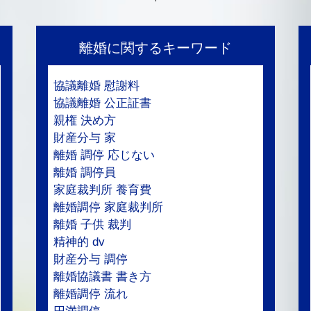
離婚に関するキーワード
協議離婚 慰謝料
協議離婚 公正証書
親権 決め方
財産分与 家
離婚 調停 応じない
離婚 調停員
家庭裁判所 養育費
離婚調停 家庭裁判所
離婚 子供 裁判
精神的 dv
財産分与 調停
離婚協議書 書き方
離婚調停 流れ