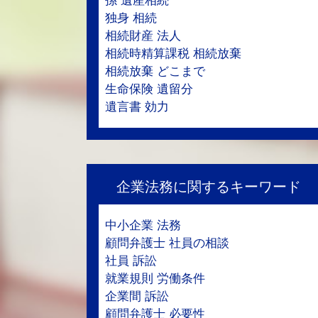
孫 遺産相続
独身 相続
相続財産 法人
相続時精算課税 相続放棄
相続放棄 どこまで
生命保険 遺留分
遺言書 効力
企業法務に関するキーワード
中小企業 法務
顧問弁護士 社員の相談
社員 訴訟
就業規則 労働条件
企業間 訴訟
顧問弁護士 必要性