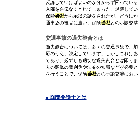
反論していけばよいのか分からず困っている
入院を余儀なくされてしまった。退院してい
保険
会社
から示談の話をされたが、どうにか
通事故の被害に遭い、保険
会社
との示談交渉に
交通事故の過失割合とは
過失割合については、多くの交通事故で、加
応のうえ、決定しています。しかしこれはあ
であり、必ずしも適切な過失割合とは限りま
去の類似の裁判例や法令の知識などが必要と
を行うことで、保険
会社
との示談交渉において
« 顧問弁護士とは