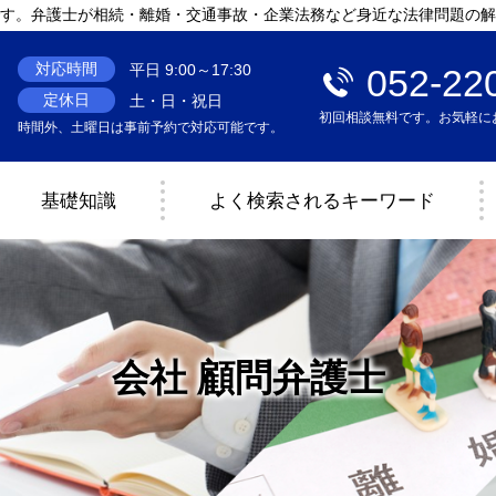
す。弁護士が相続・離婚・交通事故・企業法務など身近な法律問題の解
対応時間
平日 9:00～17:30
052-22
定休日
土・日・祝日
初回相談無料です。お気軽に
時間外、土曜日は事前予約で対応可能です。
基礎知識
よく検索されるキーワード
会社 顧問弁護士