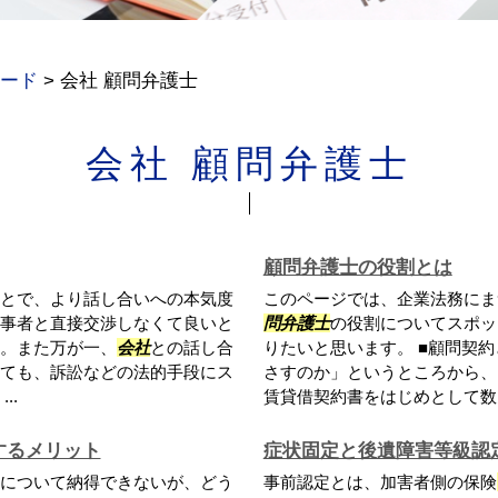
ード
>
会社 顧問弁護士
会社 顧問弁護士
顧問弁護士の役割とは
とで、より話し合いへの本気度
このページでは、企業法務にま
事者と直接交渉しなくて良いと
問弁護士
の役割についてスポッ
。また万が一、
会社
との話し合
りたいと思います。 ■顧問契
ても、訴訟などの法的手段にス
さすのか」というところから、
..
賃貸借契約書をはじめとして数多
するメリット
症状固定と後遺障害等級認
について納得できないが、どう
事前認定とは、加害者側の保険