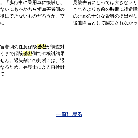
。「歩行中に乗用車に接触し、
見被害者にとっては大きなメリ
ないにもかかわらず加害者側の
されるよりも前の時期に後遺障
後にできないものだろうか。交
のための十分な資料の提出がな
...
後遺障害として認定されなかった
害者側の任意保険
会社
が調査対
くまで保険
会社
側での検討結果
せん。過失割合の判断には、過
なるため、弁護士による再検討
...
一覧に戻る