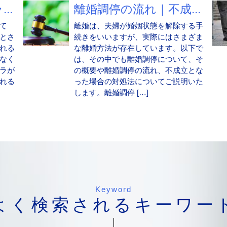
..
離婚調停の流れ｜不成...
て
離婚は、夫婦が婚姻状態を解除する手
とさ
続きをいいますが、実際にはさまざま
れる
な離婚方法が存在しています。以下で
なく
は、その中でも離婚調停について、そ
ラが
の概要や離婚調停の流れ、不成立とな
れる
った場合の対処法についてご説明いた
します。離婚調停 […]
Keyword
よく検索されるキーワー