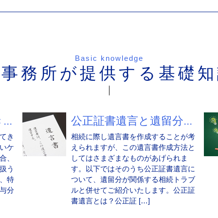
Basic knowledge
当事務所が提供する基礎知
..
公正証書遺言と遺留分...
てき
相続に際し遺言書を作成することが考
いケ
えられますが、この遺言書作成方法と
合、
してはさまざまなものがあげられま
扱う
す。以下ではそのうち公正証書遺言に
、特
ついて、遺留分が関係する相続トラブ
与分
ルと併せてご紹介いたします。公正証
書遺言とは？公正証 […]