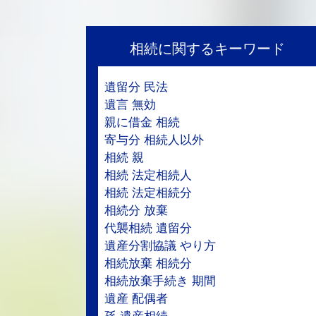
相続に関するキーワード
遺留分 民法
遺言 無効
親に借金 相続
寄与分 相続人以外
相続 親
相続 法定相続人
相続 法定相続分
相続分 放棄
代襲相続 遺留分
遺産分割協議 やり方
相続放棄 相続分
相続放棄手続き 期間
遺産 配偶者