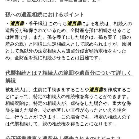
孫への遺産相続におけるポイント
・
遺言書
・養子縁組 このうち
遺言書
による相続は、相続人の
遺留分が確保されているため、全財産を孫に相続させること
は困難です。また、孫を養子にした場合は、孫も実子（孫の
産みの親）と同様に法定相続人として認められますが、原則
として孫以外の法定相続人も遺留分侵害額請求権をもつた
め、全財産を孫に相続させることは困難です。
代襲相続とは？相続人の範囲や遺留分について詳しく
解説
被相続人は、生前に手続きをすることや
遺言書
を作成するこ
とによって、特定の相続人の相続権を奪うことができます。
相続廃除は、特定の相続人が、虐待をした場合や、重大な侮
辱を加えた場合、その他著しい非行があったといえる場合
に、行うことができます。この場合でも、特定の相続人の子
は代襲相続して、親の相続権を得ることになります...
公正証書遺言と遺留分｜優先されるのはどっち？