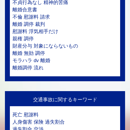
不貞行為なし 精神的苦痛
離婚合意書
不倫 慰謝料 請求
離婚 調停 裁判
慰謝料 浮気相手だけ
親権 調停
財産分与 対象にならないもの
離婚 無効 調停
モラハラ dv 離婚
離婚調停 流れ
交通事故に関するキーワード
死亡 慰謝料
人身傷害 保険 過失割合
過失割合 交渉