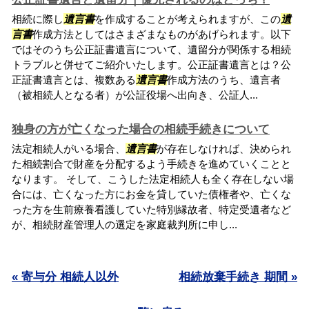
相続に際し
遺言書
を作成することが考えられますが、この
遺
言書
作成方法としてはさまざまなものがあげられます。以下
ではそのうち公正証書遺言について、遺留分が関係する相続
トラブルと併せてご紹介いたします。公正証書遺言とは？公
正証書遺言とは、複数ある
遺言書
作成方法のうち、遺言者
（被相続人となる者）が公証役場へ出向き、公証人...
独身の方が亡くなった場合の相続手続きについて
法定相続人がいる場合、
遺言書
が存在しなければ、決められ
た相続割合で財産を分配するよう手続きを進めていくことと
なります。 そして、こうした法定相続人も全く存在しない場
合には、亡くなった方にお金を貸していた債権者や、亡くな
った方を生前療養看護していた特別縁故者、特定受遺者など
が、相続財産管理人の選定を家庭裁判所に申し...
« 寄与分 相続人以外
相続放棄手続き 期間 »