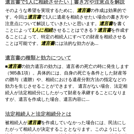
遺言書で1人に相続させたい｜書き方や注意点を解説
そのような希望を実現するために、
遺言書
の作成は効果的で
す。今回は
遺言書
で1人に遺産を相続させたい場合の書き方や
注意点について解説していきたいと思います。
遺言書
を書く
ことによって
1人に相続
させることはできる？
遺言書
を作成す
ることによって、特定の相続人にすべての財産を相続させる
ことは可能です。
遺言書
には法的な効力があ...
遺言書の種類と効力について
■
遺言書
の効力遺言の効力は、遺言者の死亡の時に発生します
（985条1項）。具体的には、自身の死亡を条件とした財産等
の贈与（遺贈）や、相続における遺産分割方法の指定などの
効力を生じさせることができます。 遺言がない場合、法定相
続人が法定相続分にしたがって財産を承継することになりま
すが、遺言を作成した場合、遺言内容に...
法定相続人と法定相続分とは
被相続人が
遺言書
を作成していなかった場合には、民法にし
たがって相続人が決定することとなります。このようにして