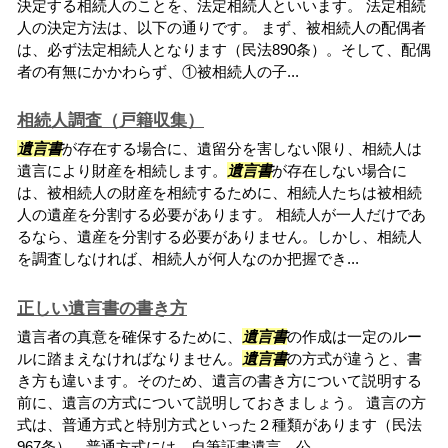
決定する相続人のことを、法定相続人といいます。 法定相続
人の決定方法は、以下の通りです。 まず、被相続人の配偶者
は、必ず法定相続人となります（民法890条）。そして、配偶
者の有無にかかわらず、①被相続人の子...
相続人調査（戸籍収集）
遺言書
が存在する場合に、遺留分を害しない限り、相続人は
遺言により財産を相続します。
遺言書
が存在しない場合に
は、被相続人の財産を相続するために、相続人たちは被相続
人の遺産を分割する必要があります。 相続人が一人だけであ
るなら、遺産を分割する必要がありません。しかし、相続人
を調査しなければ、相続人が何人なのか把握でき...
正しい遺言書の書き方
遺言者の真意を確保するために、
遺言書
の作成は一定のルー
ルに踏まえなければなりません。
遺言書
の方式が違うと、書
き方も違います。そのため、遺言の書き方について説明する
前に、遺言の方式について説明しておきましょう。 遺言の方
式は、普通方式と特別方式といった２種類があります（民法
967条）。普通方式には、自筆証書遺言、公...