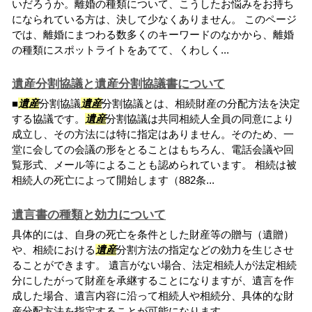
いだろうか。離婚の種類について、こうしたお悩みをお持ち
になられている方は、決して少なくありません。 このページ
では、離婚にまつわる数多くのキーワードのなかから、離婚
の種類にスポットライトをあてて、くわしく...
遺産分割協議と遺産分割協議書について
■
遺産
分割協議
遺産
分割協議とは、相続財産の分配方法を決定
する協議です。
遺産
分割協議は共同相続人全員の同意により
成立し、その方法には特に指定はありません。そのため、一
堂に会しての会議の形をとることはもちろん、電話会議や回
覧形式、メール等によることも認められています。 相続は被
相続人の死亡によって開始します（882条...
遺言書の種類と効力について
具体的には、自身の死亡を条件とした財産等の贈与（遺贈）
や、相続における
遺産
分割方法の指定などの効力を生じさせ
ることができます。 遺言がない場合、法定相続人が法定相続
分にしたがって財産を承継することになりますが、遺言を作
成した場合、遺言内容に沿って相続人や相続分、具体的な財
産分配方法を指定することが可能になります。...