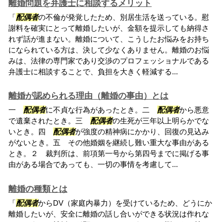
離婚問題を弁護士に相談するメリット
「
配偶者
の不倫が発覚したため、別居生活を送っている。慰
謝料を確実にとって離婚したいが、金額を提示しても納得さ
れず話が進まない。離婚について、こうしたお悩みをお持ち
になられている方は、決して少なくありません。離婚のお悩
みは、法律の専門家であり交渉のプロフェッショナルである
弁護士に相談することで、負担を大きく軽減する...
離婚が認められる理由（離婚の事由）とは
一
配偶者
に不貞な行為があったとき。二
配偶者
から悪意
で遺棄されたとき。三
配偶者
の生死が三年以上明らかでな
いとき。四
配偶者
が強度の精神病にかかり、回復の見込み
がないとき。五 その他婚姻を継続し難い重大な事由がある
とき。２ 裁判所は、前項第一号から第四号までに掲げる事
由がある場合であっても、一切の事情を考慮して...
離婚の種類とは
「
配偶者
からDV（家庭内暴力）を受けているため、どうにか
離婚したいが、安全に離婚の話し合いができる状況は作れな