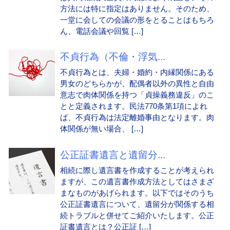
方法には特に指定はありません。そのため、
一堂に会しての会議の形をとることはもちろ
ん、電話会議や回覧 […]
不貞行為（不倫・浮気...
不貞行為とは、夫婦・婚約・内縁関係にある
男女のどちらかが、配偶者以外の異性と自由
意志で肉体関係を持つ「貞操義務違反」のこ
とと定義されます。民法770条第1項によれ
ば、不貞行為は法定離婚事由となります。肉
体関係が無い場合、 […]
公正証書遺言と遺留分...
相続に際し遺言書を作成することが考えられ
ますが、この遺言書作成方法としてはさまざ
まなものがあげられます。以下ではそのうち
公正証書遺言について、遺留分が関係する相
続トラブルと併せてご紹介いたします。公正
証書遺言とは？公正証 […]