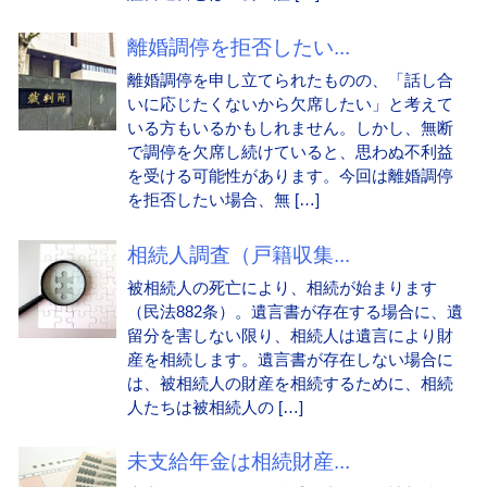
離婚調停を拒否したい...
離婚調停を申し立てられたものの、「話し合
いに応じたくないから欠席したい」と考えて
いる方もいるかもしれません。しかし、無断
で調停を欠席し続けていると、思わぬ不利益
を受ける可能性があります。今回は離婚調停
を拒否したい場合、無 […]
相続人調査（戸籍収集...
被相続人の死亡により、相続が始まります
（民法882条）。遺言書が存在する場合に、遺
留分を害しない限り、相続人は遺言により財
産を相続します。遺言書が存在しない場合に
は、被相続人の財産を相続するために、相続
人たちは被相続人の […]
未支給年金は相続財産...