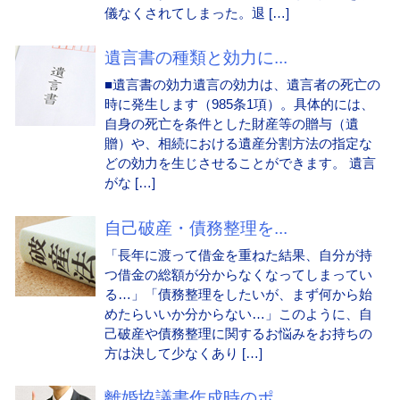
儀なくされてしまった。退 […]
遺言書の種類と効力に...
■遺言書の効力遺言の効力は、遺言者の死亡の
時に発生します（985条1項）。具体的には、
自身の死亡を条件とした財産等の贈与（遺
贈）や、相続における遺産分割方法の指定な
どの効力を生じさせることができます。 遺言
がな […]
自己破産・債務整理を...
「長年に渡って借金を重ねた結果、自分が持
つ借金の総額が分からなくなってしまってい
る…」「債務整理をしたいが、まず何から始
めたらいいか分からない…」このように、自
己破産や債務整理に関するお悩みをお持ちの
方は決して少なくあり […]
離婚協議書作成時のポ...