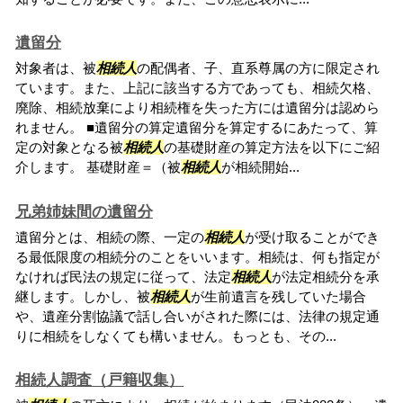
遺留分
対象者は、被
相続人
の配偶者、子、直系尊属の方に限定され
ています。また、上記に該当する方であっても、相続欠格、
廃除、相続放棄により相続権を失った方には遺留分は認めら
れません。 ■遺留分の算定遺留分を算定するにあたって、算
定の対象となる被
相続人
の基礎財産の算定方法を以下にご紹
介します。 基礎財産＝（被
相続人
が相続開始...
兄弟姉妹間の遺留分
遺留分とは、相続の際、一定の
相続人
が受け取ることができ
る最低限度の相続分のことをいいます。相続は、何も指定が
なければ民法の規定に従って、法定
相続人
が法定相続分を承
継します。しかし、被
相続人
が生前遺言を残していた場合
や、遺産分割協議で話し合いがされた際には、法律の規定通
りに相続をしなくても構いません。もっとも、その...
相続人調査（戸籍収集）