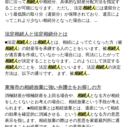
容に沿って
相続人
や相続分、具体的な財産分配方法を指定す
ることが可能になります。 ただし、法定
相続人
には遺留分と
いう最低限の取り分（遺留分）が保障されており、遺言によ
ってこれより少ない相続分となった場合には、...
法定相続人と法定相続分とは
■法定
相続人
とは
相続人
とは、相続によって亡くなった方（被
相続人
）の財産等を承継する人のことをいいます。被
相続人
が遺言書を作成していなかった場合には、民法にしたがって
相続人
が決定することとなります。このようにして決定する
相続人
のことを、法定
相続人
といいます。 法定
相続人
の決定
方法は、以下の通りです。 まず、被
相続人
...
東海市の相続放棄に強い弁護士をお探しの方
消極財産が積極財産を上回る場合や、
相続人
となる方が相続
をしたくないとお考えの場合に、相続放棄という手段が考え
られます。 ■相続放棄とは相続放棄とは、遺産について相続
の効果を確定的に消滅させる、という
相続人
となる方の意思
表示を指します。相続放棄の際はその意思を家庭裁判所に通
知することが必要です。また、この意思表示に...