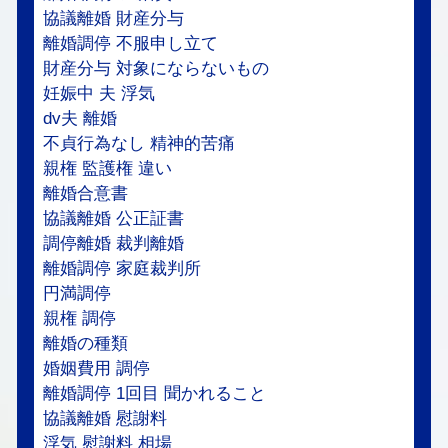
協議離婚 財産分与
離婚調停 不服申し立て
財産分与 対象にならないもの
妊娠中 夫 浮気
dv夫 離婚
不貞行為なし 精神的苦痛
親権 監護権 違い
離婚合意書
協議離婚 公正証書
調停離婚 裁判離婚
離婚調停 家庭裁判所
円満調停
親権 調停
離婚の種類
婚姻費用 調停
離婚調停 1回目 聞かれること
協議離婚 慰謝料
浮気 慰謝料 相場