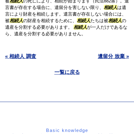
被
相続人
の死亡により、相続が始まります（民法882条）。遺
言書が存在する場合に、遺留分を害しない限り、
相続人
は遺
言により財産を相続します。遺言書が存在しない場合には、
被
相続人
の財産を相続するために、
相続人
たちは被
相続人
の
遺産を分割する必要があります。
相続人
が一人だけであるな
ら、遺産を分割する必要がありません。
« 相続人 調査
遺留分 放棄 »
一覧に戻る
Basic knowledge