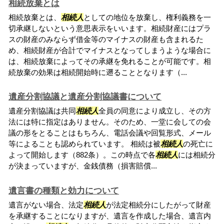
相続放棄とは
相続放棄とは、
相続人
としての地位を放棄し、権利義務を一
切承継しないという意思表示をいいます。相続財産にはプラ
スの財産のみならず借金等のマイナスの財産も含まれるた
め、相続財産が合計でマイナスとなってしまうような場合に
は、相続放棄によってその承継を免れることが可能です。相
続放棄の効果は相続開始時に遡ることとなります（...
遺産分割協議と遺産分割協議書について
遺産分割協議は共同
相続人
全員の同意により成立し、その方
法には特に指定はありません。そのため、一堂に会しての会
議の形をとることはもちろん、電話会議や回覧形式、メール
等によることも認められています。 相続は被
相続人
の死亡に
よって開始します（882条）。この時点で各
相続人
には相続分
が決まっていますが、金銭債務（損害賠償...
遺言書の種類と効力について
遺言がない場合、法定
相続人
が法定相続分にしたがって財産
を承継することになりますが、遺言を作成した場合、遺言内