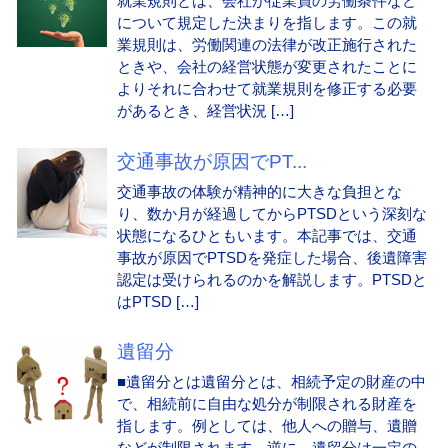
就業規則とは、会社が従業員の労働条件など
について規定した決まりを指します。この就
業規則は、労働関連の法律が改正施行された
ときや、会社の経営状態が変更されたことに
よりそれに合わせて就業規則を修正する必要
があるとき、経営状況 […]
交通事故が原因でPT...
交通事故の体験が精神的に大きな負担とな
り、数か月が経過してからPTSDという深刻な
状態になるひともいます。本記事では、交通
事故が原因でPTSDを発症した場合、後遺障害
認定は受けられるのかを解説します。PTSDと
はPTSD […]
遺留分
■遺留分とは遺留分とは、相続予定の財産の中
で、相続前に自由な処分が制限される財産を
指します。例としては、他人への贈与、遺贈
などが制限されます。逆に、遺留分は一定の