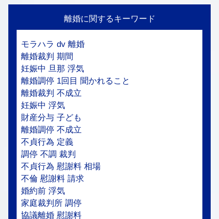
離婚に関するキーワード
モラハラ dv 離婚
離婚裁判 期間
妊娠中 旦那 浮気
離婚調停 1回目 聞かれること
離婚裁判 不成立
妊娠中 浮気
財産分与 子ども
離婚調停 不成立
不貞行為 定義
調停 不調 裁判
不貞行為 慰謝料 相場
不倫 慰謝料 請求
婚約前 浮気
家庭裁判所 調停
協議離婚 慰謝料