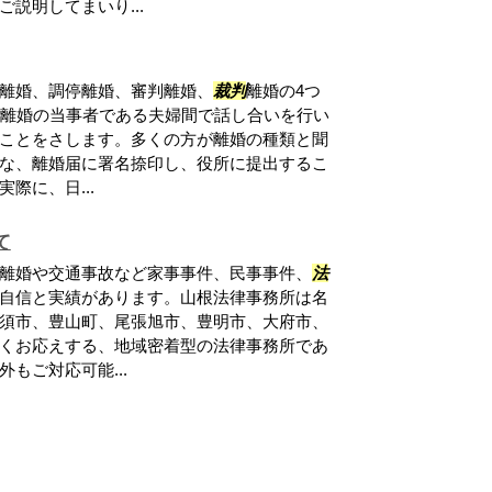
説明してまいり...
離婚、調停離婚、審判離婚、
裁判
離婚の4つ
は、離婚の当事者である夫婦間で話し合いを行い
ことをさします。多くの方が離婚の種類と聞
な、離婚届に署名捺印し、役所に提出するこ
際に、日...
て
離婚や交通事故など家事事件、民事事件、
法
自信と実績があります。山根法律事務所は名
須市、豊山町、尾張旭市、豊明市、大府市、
くお応えする、地域密着型の法律事務所であ
もご対応可能...