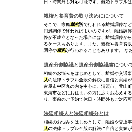
日・時間外も対応可能です。離婚トラブルは、
親権と養育費の取り決めにについて
そこで、家庭
裁判
所で行われる離婚調停など
円満調停で終わればよいのですが、離婚調停
停が不成立となった場合には、離婚調停から
るケースもあります。また、親権や養育費以
調停や
裁判
が行われることもあります。 なお.
遺産分割協議と遺産分割協議書につい
相続のお悩みをはじめとして、離婚や交通事
人
の法律トラブル全般の解決に自信と実績が
古屋市中区丸の内を中心に、清須市、豊山町
東海市などにお住まいの方に広くお応えする
り、事前のご予約で休日・時間外もご対応可能.
法廷相続人と法廷相続分とは
相続のお悩みをはじめとして、離婚や交通事
人
の法律トラブル全般の解決に自信と実績が