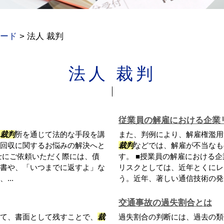
ード
>
法人 裁判
法人 裁判
従業員の解雇における企業
裁判
所を通じて法的な手段を講
また、判例により、解雇権濫用
回収に関するお悩みの解決へと
裁判
などでは、解雇が不当なも
士にご依頼いただく際には、債
す。 ■授業員の解雇における
書や、「いつまでに返すよ」な
リスクとしては、近年とくにレ
..
う。近年、著しい通信技術の発達に
交通事故の過失割合とは
て、書面として残すことで、
裁
過失割合の判断には、過去の類