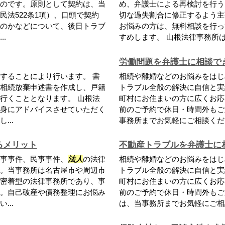
のです。原則として契約は、当
め、弁護士による再検討を行う
法522条1項）、口頭で契約
切な過失割合に修正するよう主
のかなどについて、後日トラブ
お悩みの方は、無料相談を行っ
.
すめします。 山根法律事務所は、
労働問題を弁護士に相談で
することにより行います。 書
相続や離婚などのお悩みをはじ
相続放棄申述書を作成し、戸籍
トラブル全般の解決に自信と実
行くこととなります。 山根法
町村にお住まいの方に広くお応
身にアドバイスさせていただく
前のご予約で休日・時間外もご
..
事務所までお気軽にご相談くだ
るメリット
不動産トラブルを弁護士に
事事件、民事事件、
法人
の法律
相続や離婚などのお悩みをはじ
。当事務所は名古屋市や周辺市
トラブル全般の解決に自信と実
密着型の法律事務所であり、事
町村にお住まいの方に広くお応
。自己破産や債務整理にお悩み
前のご予約で休日・時間外もご
..
は、当事務所までお気軽にご相