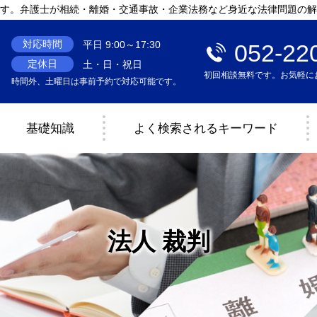
す。弁護士が相続・離婚・交通事故・企業法務など身近な法律問題の解
対応時間
平日 9:00～17:30
052-22
定休日
土・日・祝日
初回相談無料です。お気軽に
時間外、土曜日は事前予約で対応可能です。
基礎知識
よく検索されるキーワード
法人 裁判