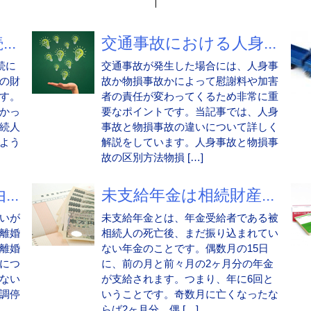
..
交通事故における人身...
続に
交通事故が発生した場合には、人身事
の財
故か物損事故かによって慰謝料や加害
す。
者の責任が変わってくるため非常に重
かっ
要なポイントです。当記事では、人身
続人
事故と物損事故の違いについて詳しく
よう
解説をしています。人身事故と物損事
故の区別方法物損 […]
..
未支給年金は相続財産...
いが
未支給年金とは、年金受給者である被
離婚
相続人の死亡後、まだ振り込まれてい
離婚
ない年金のことです。偶数月の15日
につ
に、前の月と前々月の2ヶ月分の年金
ない
が支給されます。つまり、年に6回と
調停
いうことです。奇数月に亡くなったな
らば2ヶ月分、偶 […]