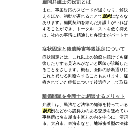
顧問弁護士の役割とは
また、事案対応のスピードが遅くなり、解決
えるほか、初動が遅れることで
裁判
になるな
あります。顧問契約を結んだ弁護士がいれば
することができ、トータルコストを低く抑え
は、社内の事情に精通した弁護士がパートナ..
症状固定と後遺障害等級認定について
症状固定とは、これ以上の治療を続けても症
復したりする見込みがないと医師が診断した
ることをさします。概ね、医師の診断通りに
これと異なる判断をすることもあります。症
療されていた症状について後遺症として取扱わ.
離婚問題を弁護士に相談するメリット
弁護士は、民法など法律の知識を持っている
裁判
例などから説得力のある交渉を進めてい
事務所は名古屋市中区丸の内を中心に、清須
市、大府市、東海市など、地域密着型の法律