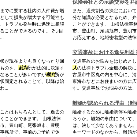
保険会社との示談交渉を弁
までに要する社内の人件費が増
また、過失割合の決定において
どして損失が増大する可能性も
分な知識が必要となるため、弁
、トラブル発生時に迅速に相談
ことができます。 山根法律事
ることができるのです。 2つ目
市、豊山町、尾張旭市、豊明市
.
お応えする、地域密着型の法律事
交通事故における逸失利益
状が現在よりも良くなったり回
交通事故のお悩みをはじめとし
ものを、
裁判
所が法的に決定す
人
の法律トラブル全般の解決に
なることが多いですが
裁判
所が
古屋市中区丸の内を中心に、清
状固定されることで、以降は治
東海市などにお住まいの方に広
..
す。交通事故でお悩みの方は、山
離婚が認められる理由（離
ことはもちろんとして、過去の
離婚するために離婚調停や離婚
くことができます。 山根法律
ろうか。離婚の事由について、
市、豊山町、尾張旭市、豊明
は、決して少なくありません。
事務所で、事前のご予約で休
キーワードのなかから、離婚が