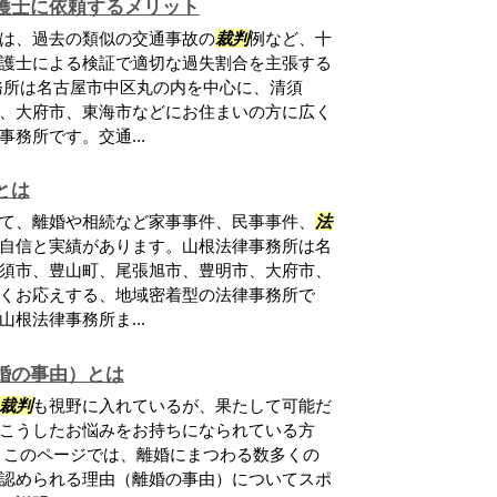
護士に依頼するメリット
は、過去の類似の交通事故の
裁判
例など、十
護士による検証で適切な過失割合を主張する
務所は名古屋市中区丸の内を中心に、清須
、大府市、東海市などにお住まいの方に広く
務所です。交通...
とは
て、離婚や相続など家事事件、民事事件、
法
自信と実績があります。山根法律事務所は名
須市、豊山町、尾張旭市、豊明市、大府市、
くお応えする、地域密着型の法律事務所で
根法律事務所ま...
婚の事由）とは
裁判
も視野に入れているが、果たして可能だ
こうしたお悩みをお持ちになられている方
 このページでは、離婚にまつわる数多くの
認められる理由（離婚の事由）についてスポ