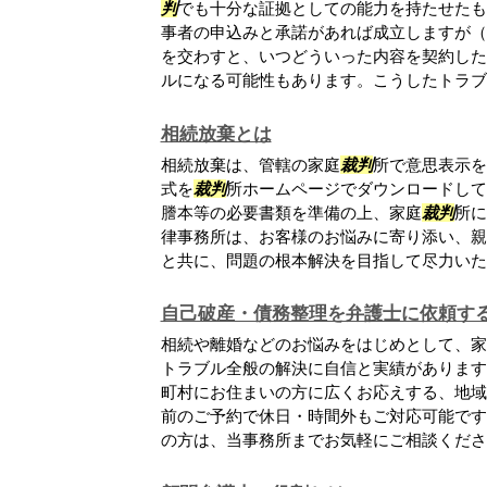
判
でも十分な証拠としての能力を持たせたも
事者の申込みと承諾があれば成立しますが（民
を交わすと、いつどういった内容を契約した
ルになる可能性もあります。こうしたトラブ..
相続放棄とは
相続放棄は、管轄の家庭
裁判
所で意思表示を
式を
裁判
所ホームページでダウンロードして
謄本等の必要書類を準備の上、家庭
裁判
所に
律事務所は、お客様のお悩みに寄り添い、親
と共に、問題の根本解決を目指して尽力いたし.
自己破産・債務整理を弁護士に依頼す
相続や離婚などのお悩みをはじめとして、家
トラブル全般の解決に自信と実績があります
町村にお住まいの方に広くお応えする、地域
前のご予約で休日・時間外もご対応可能です
の方は、当事務所までお気軽にご相談ください.