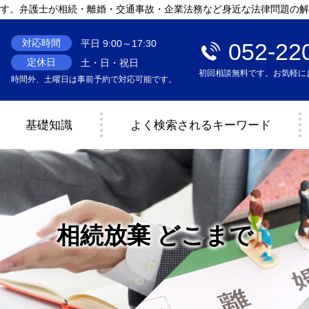
す。弁護士が相続・離婚・交通事故・企業法務など身近な法律問題の解
対応時間
平日 9:00～17:30
052-22
定休日
土・日・祝日
初回相談無料です。お気軽に
時間外、土曜日は事前予約で対応可能です。
基礎知識
よく検索されるキーワード
相続放棄 どこまで