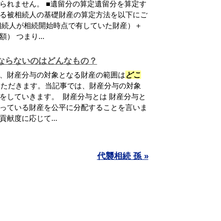
られません。 ■遺留分の算定遺留分を算定す
る被相続人の基礎財産の算定方法を以下にご
相続人が相続開始時点で有していた財産）＋
 つまり...
ならないのはどんなもの？
、財産分与の対象となる財産の範囲は
どこ
いただきます。当記事では、財産分与の対象
をしていきます。 財産分与とは 財産分与と
っている財産を公平に分配することを言いま
献度に応じて...
代襲相続 孫 »