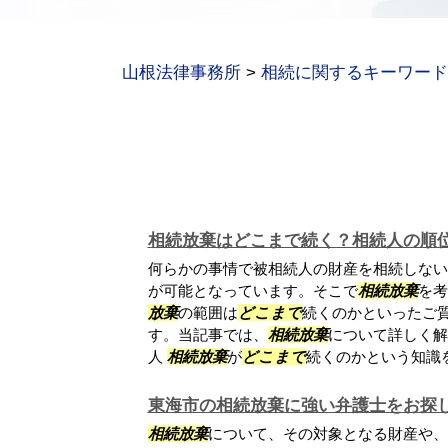
山根法律事務所
>
相続に関するキーワード
相続放棄はどこまで続く？相続人の順
何らかの事情で被相続人の財産を相続しない
が可能となっています。そこで
相続放棄
を考
放棄
の範囲は
どこまで
続くのかといったご
す。当記事では、
相続放棄
について詳しく解
人
相続放棄
が
どこまで
続くのかという知識を得
東海市の相続放棄に強い弁護士をお探
相続放棄
について、その対象となる財産や、