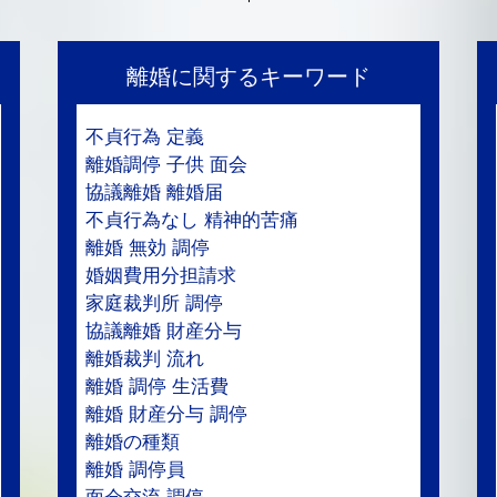
離婚に関するキーワード
不貞行為 定義
離婚調停 子供 面会
協議離婚 離婚届
不貞行為なし 精神的苦痛
離婚 無効 調停
婚姻費用分担請求
家庭裁判所 調停
協議離婚 財産分与
離婚裁判 流れ
離婚 調停 生活費
離婚 財産分与 調停
離婚の種類
離婚 調停員