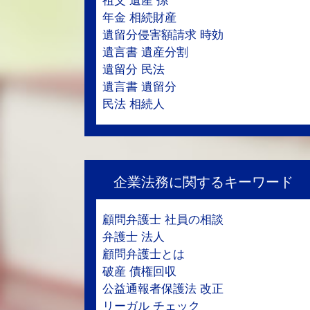
祖父 遺産 孫
年金 相続財産
遺留分侵害額請求 時効
遺言書 遺産分割
遺留分 民法
遺言書 遺留分
民法 相続人
企業法務に関するキーワード
顧問弁護士 社員の相談
弁護士 法人
顧問弁護士とは
破産 債権回収
公益通報者保護法 改正
リーガル チェック