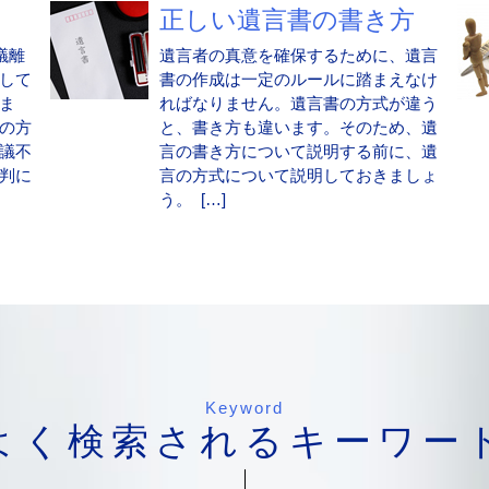
正しい遺言書の書き方
議離
遺言者の真意を確保するために、遺言
して
書の作成は一定のルールに踏まえなけ
ま
ればなりません。遺言書の方式が違う
の方
と、書き方も違います。そのため、遺
議不
言の書き方について説明する前に、遺
判に
言の方式について説明しておきましょ
う。 […]
Keyword
よく検索されるキーワー