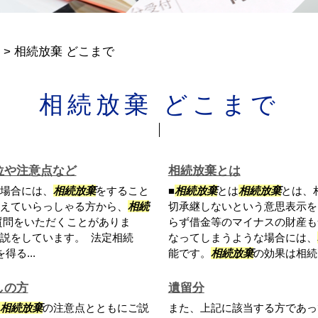
>
相続放棄 どこまで
相続放棄 どこまで
位や注意点など
相続放棄とは
場合には、
相続放棄
をすること
■
相続放棄
とは
相続放棄
とは、
えていらっしゃる方から、
相続
切承継しないという意思表示を
質問をいただくことがありま
らず借金等のマイナスの財産も
説をしています。 法定相続
なってしまうような場合には、
る...
能です。
相続放棄
の効果は相続開
しの方
遺留分
相続放棄
の注意点とともにご説
また、上記に該当する方であっ