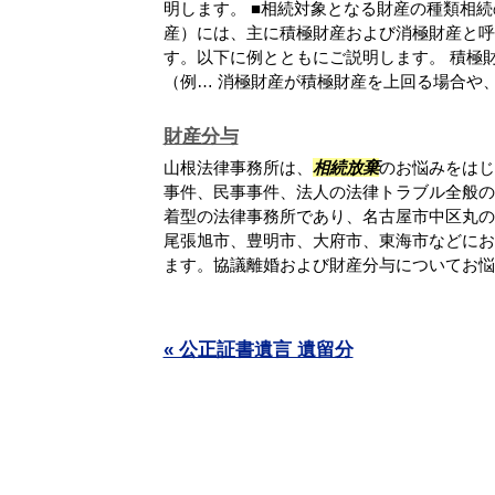
明します。 ■相続対象となる財産の種類相
産）には、主に積極財産および消極財産と呼
す。以下に例とともにご説明します。 積極
（例… 消極財産が積極財産を上回る場合や、相
財産分与
山根法律事務所は、
相続放棄
のお悩みをはじ
事件、民事事件、法人の法律トラブル全般の
着型の法律事務所であり、名古屋市中区丸の
尾張旭市、豊明市、大府市、東海市などにお
ます。協議離婚および財産分与についてお悩み.
« 公正証書遺言 遺留分