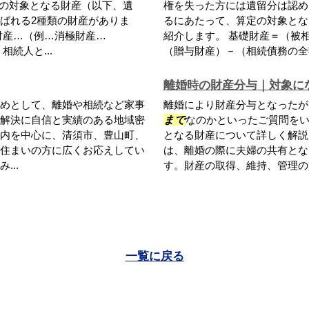
続の対象となる財産（以下、遺
権を失った方には遺留分は認め
ばれる2種類の財産がありま
るにあたって、算定の対象とな
財産…（例…消極財産…
紹介します。 基礎財産＝（被
続人と...
（贈与財産）－（相続債務の全額）
離婚時の財産分与｜対象に
めとして、離婚や相続など家事
離婚により財産分与となったが
解決に自信と実績のある地域密
まで
なのかといったご質問を
内を中心に、清須市、豊山町、
となる財産について詳しく解説
住まいの方に広くお応えしてい
は、離婚の際に夫婦の共有とな
..
す。財産の取得、維持、管理の貢
一覧に戻る