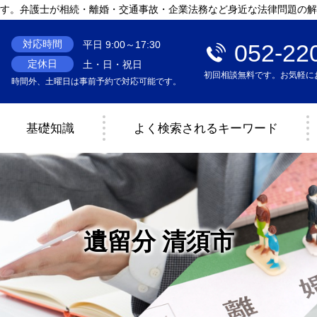
す。弁護士が相続・離婚・交通事故・企業法務など身近な法律問題の解
対応時間
平日 9:00～17:30
052-22
定休日
土・日・祝日
初回相談無料です。お気軽に
時間外、土曜日は事前予約で対応可能です。
基礎知識
よく検索されるキーワード
遺留分 清須市