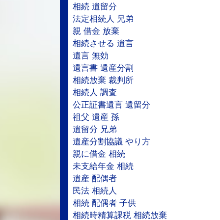
相続 遺留分
法定相続人 兄弟
親 借金 放棄
相続させる 遺言
遺言 無効
遺言書 遺産分割
相続放棄 裁判所
相続人 調査
公正証書遺言 遺留分
祖父 遺産 孫
遺留分 兄弟
遺産分割協議 やり方
親に借金 相続
未支給年金 相続
遺産 配偶者
民法 相続人
相続 配偶者 子供
相続時精算課税 相続放棄