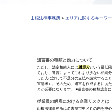
山根法律事務所
>
エリアに関するキーワー
遺言書の種類と効力について
ただし、法定相続人には
遺留分
という最低限
ており、遺言によってこれより少ない相続分
した人に対して不足分の支払を請求すること
害請求）。そのため、遺言を作成するにあた
とが必要になります。 ■遺言書の種類遺言に..
従業員の解雇における企業リスクとは
山根法律事務所は名古屋市中区丸の内を中心