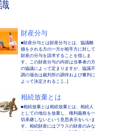
識
財産分与
■財産分与とは財産分与とは、協議離
婚をされる方の一方が相手方に対して
財産の分与を請求することを指しま
す。この財産分与の内容は当事者の方
の協議によって定まりますが、協議不
調の場合は裁判所の調停および審判に
よって決定されるこ […]
相続放棄とは
■相続放棄とは相続放棄とは、相続人
としての地位を放棄し、権利義務を一
切承継しないという意思表示をいいま
す。相続財産にはプラスの財産のみな