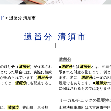
ド
>
遺留分 清須市
遺留分 清須市
遺留分
の取り分（
遺留分
）が保障され
■
遺留分
とは
遺留分
とは、相続
となった場合には、実際に相続
限される財産を指します。例と
が認められています（
遺留分
侵
ます。逆に、
遺留分
は一定の相
っては、
遺留分
にも配慮するこ
規定でもあります。 ■
遺留分
の
.
に保障されるものではありません
リーガルチェックの重要性
に、
清須市
、豊山町、尾張旭
山根法律事務所は名古屋市中区