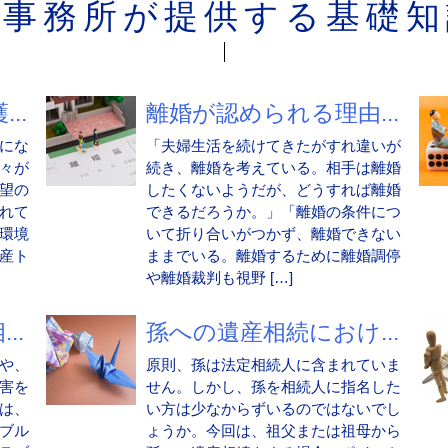
当事務所が提供する基礎知
..
離婚が認められる理由...
にな
「夫婦生活を続けてきたがすれ違いが
々が
続き、離婚を考えている。相手は離婚
望の
したくないようだが、どうすれば離婚
れて
できるだろうか。」「離婚の条件につ
環境
いて折り合いがつかず、離婚できない
産ト
ままでいる。離婚するために離婚調停
や離婚裁判も視野 […]
..
孫への遺産相続におけ...
や、
原則、孫は法定相続人に含まれていま
害を
せん。しかし、孫を相続人に指名した
は、
い方は少なからずいるのではないでし
ブル
ょうか。今回は、祖父または祖母から