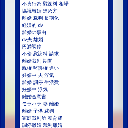
不貞行為 慰謝料 相場
協議離婚 進め方
離婚 裁判 長期化
経済的 dv
離婚の事由
dv夫 離婚
円満調停
不倫 慰謝料 請求
離婚裁判 期間
親権 監護権 違い
妊娠中 夫 浮気
離婚 調停 生活費
妊娠中 浮気
離婚合意書
モラハラ 妻 離婚
離婚 子供 裁判
家庭裁判所 養育費
調停離婚 裁判離婚